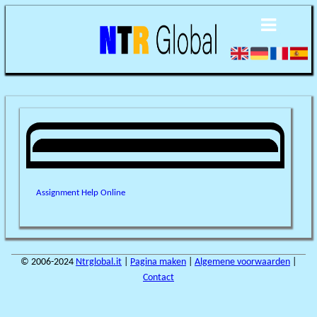
Assignment Help Online
© 2006-2024
Ntrglobal.it
|
Pagina maken
|
Algemene voorwaarden
|
Contact